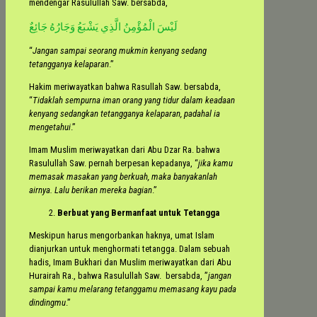
mendengar Rasulullah Saw. bersabda,
لَيْسَ الْمُؤْمِنُ الَّذِي يَشْبَعُ وَجَارُهُ جَائِعٌ
“
Jangan sampai seorang mukmin kenyang sedang
tetangganya kelaparan
.”
Hakim meriwayatkan bahwa Rasullah Saw. bersabda,
“
Tidaklah sempurna iman orang yang tidur dalam keadaan
kenyang sedangkan tetangganya kelaparan, padahal ia
mengetahui
.”
Imam Muslim meriwayatkan dari Abu Dzar Ra. bahwa
Rasulullah Saw. pernah berpesan kepadanya, “
jika kamu
memasak masakan yang berkuah, maka banyakanlah
airnya. Lalu berikan mereka bagian
.”
Berbuat yang Bermanfaat untuk Tetangga
Meskipun harus mengorbankan haknya, umat Islam
dianjurkan untuk menghormati tetangga. Dalam sebuah
hadis, Imam Bukhari dan Muslim meriwayatkan dari Abu
Hurairah Ra., bahwa Rasulullah Saw. bersabda, ”
jangan
sampai kamu melarang tetanggamu memasang kayu pada
dindingmu
.”