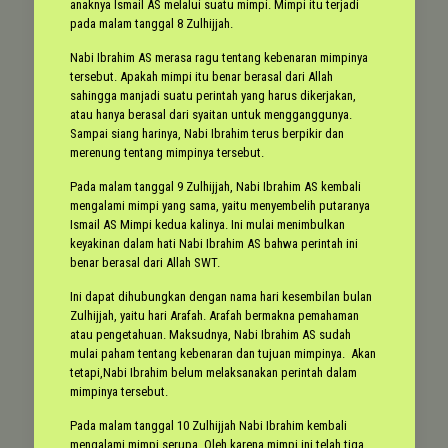
anaknya Ismail AS melalui suatu mimpi. Mimpi itu terjadi
pada malam tanggal 8 Zulhijjah.
Nabi Ibrahim AS merasa ragu tentang kebenaran mimpinya
tersebut. Apakah mimpi itu benar berasal dari Allah
sahingga manjadi suatu perintah yang harus dikerjakan,
atau hanya berasal dari syaitan untuk mengganggunya.
Sampai siang harinya, Nabi Ibrahim terus berpikir dan
merenung tentang mimpinya tersebut.
Pada malam tanggal 9 Zulhijjah, Nabi Ibrahim AS kembali
mengalami mimpi yang sama, yaitu menyembelih putaranya
Ismail AS Mimpi kedua kalinya. Ini mulai menimbulkan
keyakinan dalam hati Nabi Ibrahim AS bahwa perintah ini
benar berasal dari Allah SWT.
Ini dapat dihubungkan dengan nama hari kesembilan bulan
Zulhijjah, yaitu hari Arafah. Arafah bermakna pemahaman
atau pengetahuan. Maksudnya, Nabi Ibrahim AS sudah
mulai paham tentang kebenaran dan tujuan mimpinya. Akan
tetapi,Nabi Ibrahim belum melaksanakan perintah dalam
mimpinya tersebut.
Pada malam tanggal 10 Zulhijjah Nabi Ibrahim kembali
mengalami mimpi serupa. Oleh karena mimpi ini telah tiga