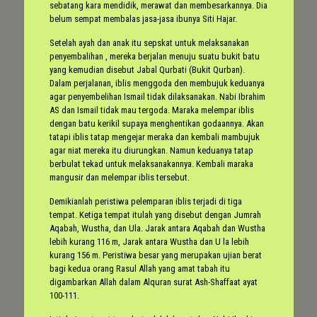
sebatang kara mendidik, merawat dan membesarkannya. Dia
belum sempat membalas jasa-jasa ibunya Siti Hajar.
Setelah ayah dan anak itu sepskat untuk melaksanakan
penyembalihan , mereka berjalan menuju suatu bukit batu
yang kemudian disebut Jabal Qurbati (Bukit Qurban).
Dalam perjalanan, iblis menggoda den membujuk keduanya
agar penyembelihan Ismail tidak dilaksanakan. Nabi Ibrahim
AS dan Ismail tidak mau tergoda. Maraka melempar iblis
dengan batu kerikil supaya menghentikan godaannya. Akan
tatapi iblis tatap mengejar meraka dan kembali mambujuk
agar niat mereka itu diurungkan. Namun keduanya tatap
berbulat tekad untuk melaksanakannya. Kembali maraka
mangusir dan melempar iblis tersebut.
Demikianlah peristiwa pelemparan iblis terjadi di tiga
tempat. Ketiga tempat itulah yang disebut dengan Jumrah
Aqabah, Wustha, dan Ula. Jarak antara Aqabah dan Wustha
lebih kurang 116 m, Jarak antara Wustha dan U la lebih
kurang 156 m. Peristiwa besar yang merupakan ujian berat
bagi kedua orang Rasul Allah yang amat tabah itu
digambarkan Allah dalam Alquran surat Ash-Shaffaat ayat
100-111.