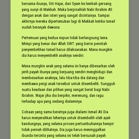
bersama ibunya, Siti Hajar, dari Syam ke lembah gersang
yang sunyi di Makkah. Maka berpisahlah Nabi Ibrahim AS
dengan anak dan isteri yang sangat dicintainya. Sampai
akhirnya mereka dipertemukan lagi di Makkah ketika Ismail
sudah beranjak dewasa.
Pertemuan yang kedua inipun tidak berlangsung lama.
Mimpi yang benar dari Allah SWT. yang berisi perintah
penyembelihan Ismail harus dilaksanakan. Mana mungkin
dia harus menyembelih anaknya sendiri.
Mana mungkin anak yang selama ini hanya dibesarkan oleh
jerih payah ibunya yang berjuang sendiri menghidupi dan
membesarkan anaknya, lalu tiba-tiba dia datang dan
membawa pergi anak tersebut untuk disembelih. Sungguh
suatu keadaan dan pilihan yang sangat berat bagi Nabi
Ibrahim. Wajar jika dia berpikir, merenung, dan ragu
terhadap apa yang sedang dialaminya.
Cobaan yang sama beratnya juga dialami Ismail AS Dia
harus menyerahkan lehernya untuk disembelih oleh ayah
kandungnya, yang selama proses pertumbuhannya hampir
tidak pernah dilihatnya. Dia juga harus meninggalkan
ibunda tercinta yang selama ini telah bersusah payah