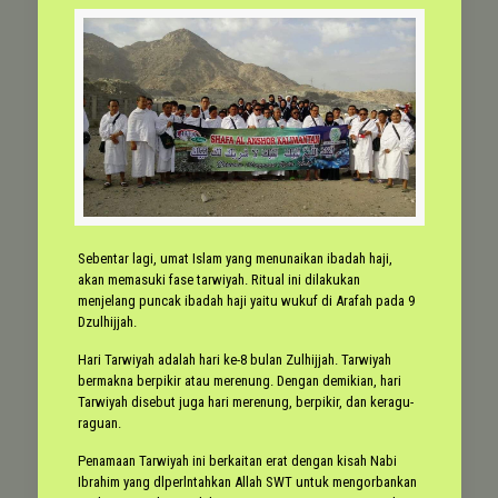
Sebentar lagi, umat Islam yang menunaikan ibadah haji,
akan memasuki fase tarwiyah. Ritual ini dilakukan
menjelang puncak ibadah haji yaitu wukuf di Arafah pada 9
Dzulhijjah.
Hari Tarwiyah adalah hari ke-8 bulan Zulhijjah. Tarwiyah
bermakna berpikir atau merenung. Dengan demikian, hari
Tarwiyah disebut juga hari merenung, berpikir, dan keragu-
raguan.
Penamaan Tarwiyah ini berkaitan erat dengan kisah Nabi
Ibrahim yang dlperlntahkan Allah SWT untuk mengorbankan