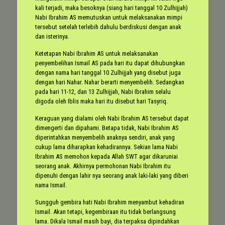
kali terjadi, maka besoknya (siang hari tanggal 10 Zulhijjah)
Nabi Ibrahim AS memutuskan untuk melaksanakan mimpi
tersebut setelah terlebih dahulu berdiskusi dengan anak
dan isterinya.
Ketetapan Nabi Ibrahim AS untuk melaksanakan
penyembelihan Ismail AS pada hari itu dapat dihubungkan
dengan nama hari tanggal 10 Zulhijjah yang disebut juga
dengan hari Nahar. Nahar berarti menyembelih. Sedangkan
pada hari 11-12, dan 13 Zulhijjah, Nabi Ibrahim selalu
digoda oleh Iblis maka hari itu disebut hari Tasyriq.
Keraguan yang dialami oleh Nabi Ibrahim AS tersebut dapat
dimengerti dan dipahami. Betapa tidak, Nabi Ibrahim AS
diperintahkan menyembelih anaknya sendiri, anak yang
cukup lama diharapkan kehadirannya. Sekian lama Nabi
Ibrahim AS memohon kepada Allah SWT agar dikaruniai
seorang anak. Akhirnya permohonan Nabi Ibrahim itu
dipenuhi dengan lahir nya seorang anak laki-laki yang diberi
nama Ismail.
Sungguh gembira hati Nabi Ibrahim menyambut kehadiran
Ismail. Akan tetapi, kegembiraan itu tidak berlangsung
lama. Dikala Ismail masih bayi, dia terpaksa dipindahkan