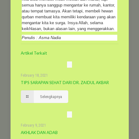
semua hanya sanggup mengantar ke rumah, kantor,
atau tempat tamasya. Akan tetapi, membeli hewan
qurban membuat kita memiliki kendaraan yang akan
mengantar kita ke surga. Insya Allah, selama
keikhlasan, bukan alasan lain, yang menggerakkan.
Penulis : Asma Nadia
Artikel Terkait
February 18, 2021
TIPS SARAPAN SEHAT DARI DR. ZAIDUL AKBAR
Selengkapnya
February 9, 2021
AKHLAK DAN ADAB