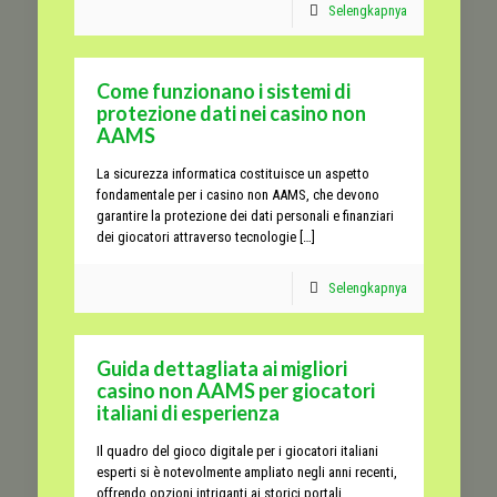
Selengkapnya
Come funzionano i sistemi di
protezione dati nei casino non
AAMS
La sicurezza informatica costituisce un aspetto
fondamentale per i casino non AAMS, che devono
garantire la protezione dei dati personali e finanziari
dei giocatori attraverso tecnologie
[…]
Selengkapnya
Guida dettagliata ai migliori
casino non AAMS per giocatori
italiani di esperienza
Il quadro del gioco digitale per i giocatori italiani
esperti si è notevolmente ampliato negli anni recenti,
offrendo opzioni intriganti ai storici portali