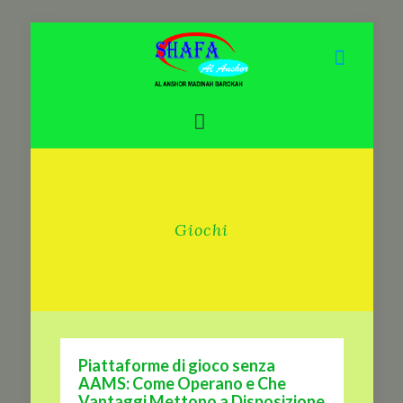
Giochi
Piattaforme di gioco senza
AAMS: Come Operano e Che
Vantaggi Mettono a Disposizione