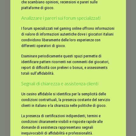
che scambiano opinioni, recensioni e pareri sulle
piattaforme di gioco.
Analizzare i pareri sui forum specializzati
I forum specializzati nel gaming online offrono informazioni
di valore di informazioni autentiche dove i giocatori italiani
condividono liberamente delle loro esperienze con
differenti operatori di gioco.
Esaminare periodicamente questi spazi permette di
identificare pattern ricorrenti nei commenti dei giocatori,
report di difficoltà con prelievi o bonus, e assessments
totali sull’affidabilità.
Segnali di chiarezza e assistenza clienti
Un casino affidabile si identifica per la semplicità delle
condizioni contrattuali, la presenza costante del servizio
clienti in italiano e la chiarezza nelle politiche di gioco.
La presenza di certificazioni indipendenti, termini e
condizioni chiaramente visibili e risposte rapide alle
domande di assistenza rappresentano segnali
inequivocabili di affidabilità e professionalità.