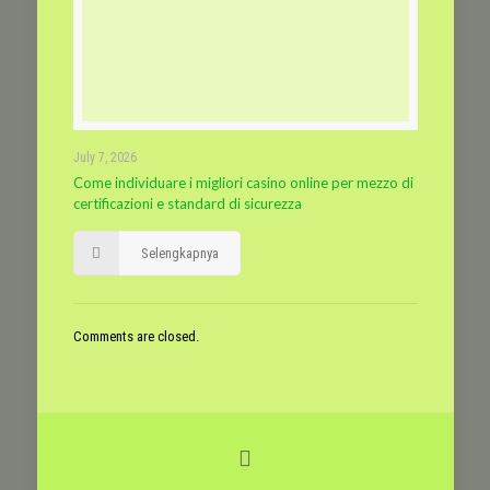
July 7, 2026
Come individuare i migliori casino online per mezzo di
certificazioni e standard di sicurezza
Selengkapnya
Comments are closed.