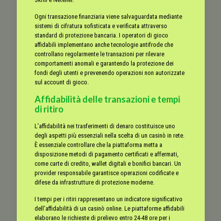
Ogni transazione finanziaria viene salvaguardata mediante
sistemi di cifratura sofisticata e verificata attraverso
standard di protezione bancaria. I operatori di gioco
affidabili implementano anche tecnologie antifrode che
controllano regolarmente le transazioni per rilevare
comportamenti anomali e garantendo la protezione dei
fondi degli utenti e prevenendo operazioni non autorizzate
sul account di gioco.
Affidabilità delle transazioni e tempi
di ritiro
L’affidabilità nei trasferimenti di denaro costituisce uno
degli aspetti più essenziali nella scelta di un casinò in rete.
È essenziale controllare che la piattaforma metta a
disposizione metodi di pagamento certificati e affermati,
come carte di credito, wallet digitali e bonifici bancari. Un
provider responsabile garantisce operazioni codificate e
difese da infrastrutture di protezione moderne.
I tempi per i ritiri rappresentano un indicatore significativo
dell’affidabilità di un casinò online. Le piattaforme affidabili
elaborano le richieste di prelievo entro 24-48 ore per i