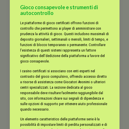
Gioco consapevole e strumenti di
autocontrollo
Le piattaforme di gioco certificati offrono funzioni di
controllo che permettono ai player di amministrare con
prudenza la attività di gioco. Questi includono massimali di
deposito giornalieri, settimanali o mensili, limiti di tempo, e
funzioni di blocco temporaneo o permanente. Controllare
l’esistenza di questi sistemi rappresenta un fattore
significativo dell’dedizione della piattaforma a favore del
gioco consapevole.
I casino certificati si associano con enti esperti nel
contrasto del gioco compulsivo, offrendo accesso diretto
a risorse di assistenza come Giocatori Anonimi o ulteriori
centri specializzati. La sezione dedicata al gioco
responsabile deve risultare facilmente raggiungibile dal
sito, con informazioni chiare sui segnali di dipendenza e
sulle opzioni di supporto per ottenere aiuto professionale
quando necessario.
Un elemento caratteristico delle piattaforme serie è la
possibilità di impostare limiti di perdita personalizzati e di