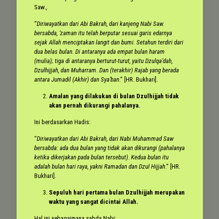
Saw.,
“
Diriwayatkan dari Abi Bakrah, dari kanjeng Nabi Saw.
bersabda, ‘zaman itu telah berputar sesuai garis edarnya
sejak Allah menciptakan langit dan bumi. Setahun terdiri dari
dua belas bulan. Di antaranya ada empat bulan haram
(mulia); tiga di antaranya berturut-turut, yaitu Dzulqa’dah,
Dzulhijjah, dan Muharram. Dan (terakhir) Rajab yang berada
antara Jumadil (Akhir) dan Sya’ban
.” [HR. Bukhari].
Amalan yang dilakukan di bulan Dzulhijjah tidak
akan pernah dikurangi pahalanya.
Ini berdasarkan Hadis:
“
Diriwayatkan dari Abi Bakrah, dari Nabi Muhammad Saw
bersabda: ada dua bulan yang tidak akan dikurangi (pahalanya
ketika dikerjakan pada bulan tersebut). Kedua bulan itu
adalah bulan hari raya, yakni Ramadan dan Dzul Hijjah
.” [HR.
Bukhari].
Sepuluh hari pertama bulan Dzulhijjah merupakan
waktu yang sangat dicintai Allah.
Hal ini sebagaimana sabda Nabi: