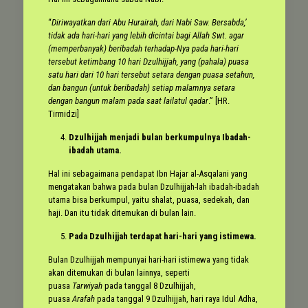
“
Diriwayatkan dari Abu Hurairah, dari Nabi Saw. Bersabda,’
tidak ada hari-hari yang lebih dicintai bagi Allah Swt. agar
(memperbanyak) beribadah terhadap-Nya pada hari-hari
tersebut ketimbang 10 hari Dzulhijjah, yang (pahala) puasa
satu hari dari 10 hari tersebut setara dengan puasa setahun,
dan bangun (untuk beribadah) setiap malamnya setara
dengan bangun malam pada saat lailatul qadar
.” [HR.
Tirmidzi]
Dzulhijjah menjadi bulan berkumpulnya Ibadah-
ibadah utama.
Hal ini sebagaimana pendapat Ibn Hajar al-Asqalani yang
mengatakan bahwa pada bulan Dzulhijjah-lah ibadah-ibadah
utama bisa berkumpul, yaitu shalat, puasa, sedekah, dan
haji. Dan itu tidak ditemukan di bulan lain.
Pada Dzulhijjah terdapat hari-hari yang istimewa.
Bulan Dzulhijjah mempunyai hari-hari istimewa yang tidak
akan ditemukan di bulan lainnya, seperti
puasa
Tarwiyah
pada tanggal 8 Dzulhijjah,
puasa
Arafah
pada tanggal 9 Dzulhijjah, hari raya Idul Adha,