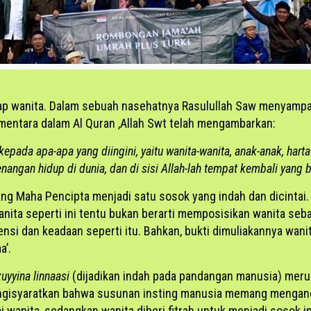
iap wanita. Dalam sebuah nasehatnya Rasulullah Saw menyampa
ementara dalam Al Quran ,Allah Swt telah mengambarkan:
pada apa-apa yang diingini, yaitu wanita-wanita, anak-anak, harta 
nangan hidup di dunia, dan di sisi Allah-lah tempat kembali yang b
ang Maha Pencipta menjadi satu sosok yang indah dan dicintai.
ita seperti ini tentu bukan berarti memposisikan wanita seba
ensi dan keadaan seperti itu. Bahkan, bukti dimuliakannya wani
a’.
zuyyina linnaasi
(dijadikan indah pada pandangan manusia) mer
mengisyaratkan bahwa susunan insting manusia memang mengan
ai wanita, sedangkan wanita diberi fitrah untuk menjadi sosok ind