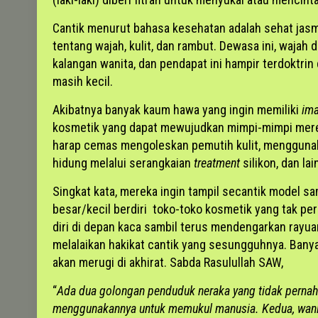
Cantik menurut bahasa kesehatan adalah sehat jasma
tentang wajah, kulit, dan rambut. Dewasa ini, wajah 
kalangan wanita, dan pendapat ini hampir terdoktrin
masih kecil.
Akibatnya banyak kaum hawa yang ingin memiliki
im
kosmetik yang dapat mewujudkan mimpi-mimpi mereka
harap cemas mengoleskan pemutih kulit, mengguna
hidung melalui serangkaian
treatment
silikon, dan lain
Singkat kata, mereka ingin tampil secantik model sam
besar/kecil berdiri toko-toko kosmetik yang tak p
diri di depan kaca sambil terus mendengarkan rayua
melalaikan hakikat cantik yang sesungguhnya. Banyak
akan merugi di akhirat. Sabda Rasulullah SAW,
“
Ada dua golongan penduduk neraka yang tidak pernah
menggunakannya untuk memukul manusia. Kedua, wanita