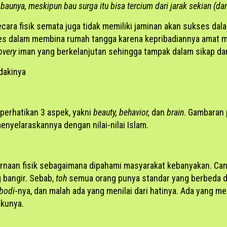
baunya, meskipun bau surga itu bisa tercium dari jarak sekian (da
ra fisik semata juga tidak memiliki jaminan akan sukses dal
ukses dalam membina rumah tangga karena kepribadiannya amat 
overy
iman yang berkelanjutan sehingga tampak dalam sikap dan
dakinya
perhatikan 3 aspek, yakni
beauty, behavior,
dan
brain
. Gambaran 
enyelaraskannya dengan nilai-nilai Islam.
naan fisik sebagaimana dipahami masyarakat kebanyakan. Cant
 bangir. Sebab,
toh
semua orang punya standar yang berbeda dal
bodi
-nya, dan malah ada yang menilai dari hatinya. Ada yang meni
akunya.