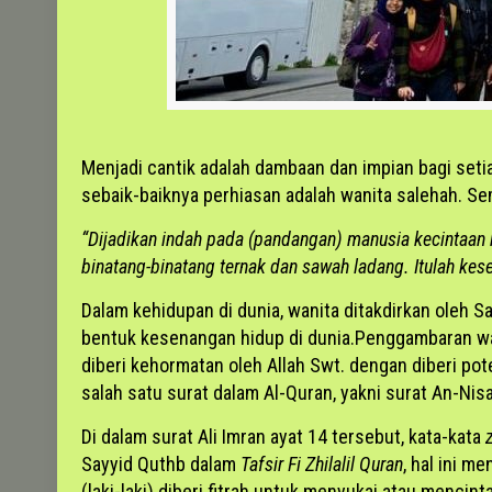
Menjadi cantik adalah dambaan dan impian bagi set
sebaik-baiknya perhiasan adalah wanita salehah. S
“Dijadikan indah pada (pandangan) manusia kecintaan ke
binatang-binatang ternak dan sawah ladang. Itulah kese
Dalam kehidupan di dunia, wanita ditakdirkan oleh S
bentuk kesenangan hidup di dunia.Penggambaran wan
diberi kehormatan oleh Allah Swt. dengan diberi pot
salah satu surat dalam Al-Quran, yakni surat An-Nisa
Di dalam surat Ali Imran ayat 14 tersebut, kata-kata
Sayyid Quthb dalam
Tafsir Fi Zhilalil Quran
, hal ini 
(laki-laki) diberi fitrah untuk menyukai atau mencint