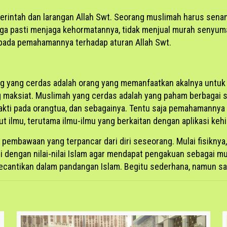
erintah dan larangan Allah Swt. Seorang muslimah harus senant
h juga pasti menjaga kehormatannya, tidak menjual murah seny
g pada pemahamannya terhadap aturan Allah Swt.
g yang cerdas adalah orang yang memanfaatkan akalnya untu
rang maksiat. Muslimah yang cerdas adalah yang paham berbagai
akti pada orangtua, dan sebagainya. Tentu saja pemahamannya 
 ilmu, terutama ilmu-ilmu yang berkaitan dengan aplikasi kehi
embawaan yang terpancar dari diri seseorang. Mulai fisiknya, p
engan nilai-nilai Islam agar mendapat pengakuan sebagai muslim
ari kecantikan dalam pandangan Islam. Begitu sederhana, namun 