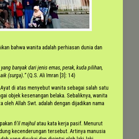
ikan bahwa wanita adalah perhiasan dunia dan
yang banyak dari jenis emas, perak, kuda pilihan,
aik (surga).”
(Q.S. Ali Imran [3]: 14)
 Ayat di atas menyebut wanita sebagai salah satu
gai objek kesenangan belaka. Sebaliknya, wanita
ta oleh Allah Swt. adalah dengan dijadikan nama
upakan
fi’il majhul
atau kata kerja pasif. Menurut
dung kecenderungan tersebut. Artinya manusia
ah yang disukai dan dicintai oleh laki-laki.