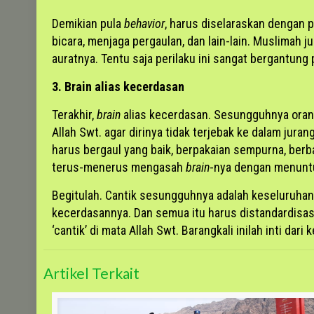
Demikian pula
behavior
, harus diselaraskan dengan p
bicara, menjaga pergaulan, dan lain-lain. Muslima
auratnya. Tentu saja perilaku ini sangat bergantun
3. Brain alias kecerdasan
Terakhir,
brain
alias kecerdasan. Sesungguhnya oran
Allah Swt. agar dirinya tidak terjebak ke dalam ju
harus bergaul yang baik, berpakaian sempurna, berb
terus-menerus mengasah
brain
-nya dengan menuntut
Begitulah. Cantik sesungguhnya adalah keseluruhan p
kecerdasannya. Dan semua itu harus distandardisasi d
‘cantik’ di mata Allah Swt. Barangkali inilah inti d
Artikel Terkait