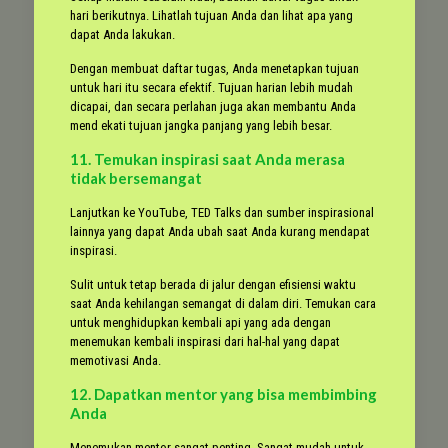
hari berikutnya. Lihatlah tujuan Anda dan lihat apa yang
dapat Anda lakukan.
Dengan membuat daftar tugas, Anda menetapkan tujuan
untuk hari itu secara efektif. Tujuan harian lebih mudah
dicapai, dan secara perlahan juga akan membantu Anda
mend ekati tujuan jangka panjang yang lebih besar.
11. Temukan inspirasi saat Anda merasa
tidak bersemangat
Lanjutkan ke YouTube, TED Talks dan sumber inspirasional
lainnya yang dapat Anda ubah saat Anda kurang mendapat
inspirasi.
Sulit untuk tetap berada di jalur dengan efisiensi waktu
saat Anda kehilangan semangat di dalam diri. Temukan cara
untuk menghidupkan kembali api yang ada dengan
menemukan kembali inspirasi dari hal-hal yang dapat
memotivasi Anda.
12. Dapatkan mentor yang bisa membimbing
Anda
Menemukan mentor sangat penting. Sangat mudah untuk