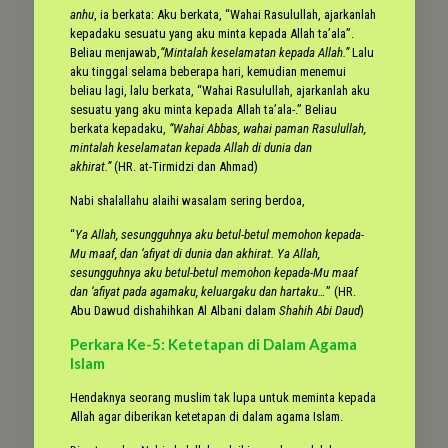
anhu
, ia berkata: Aku berkata, “Wahai Rasulullah, ajarkanlah
kepadaku sesuatu yang aku minta kepada Allah ta’ala”.
Beliau menjawab,
“Mintalah keselamatan kepada Allah.”
Lalu
aku tinggal selama beberapa hari, kemudian menemui
beliau lagi, lalu berkata, “Wahai Rasulullah, ajarkanlah aku
sesuatu yang aku minta kepada Allah ta’ala-.” Beliau
berkata kepadaku,
“Wahai Abbas, wahai paman Rasulullah,
mintalah keselamatan kepada Allah di dunia dan
akhirat.”
(HR. at-Tirmidzi dan Ahmad)
Nabi shalallahu alaihi wasalam sering berdoa,
“
Ya Allah, sesungguhnya aku betul-betul memohon kepada-
Mu maaf, dan ‘afiyat di dunia dan akhirat. Ya Allah,
sesungguhnya aku betul-betul memohon kepada-Mu maaf
dan ‘afiyat pada agamaku, keluargaku dan hartaku…
” (HR.
Abu Dawud dishahihkan Al Albani dalam
Shahih Abi Daud
)
Perkara Ke-5: Ketetapan di Dalam Agama
Islam
Hendaknya seorang muslim tak lupa untuk meminta kepada
Allah agar diberikan ketetapan di dalam agama Islam.