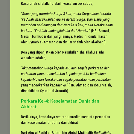
Rasulullah shalallahu alaihi wasalam bersabda,
”Siapa yang meminta Surga 3 kali, maka Surga akan berkata:
’Ya Allah, masukkanlah dia ke dalam Surga.’ Dan siapa yang
memohon perlindungan dari Neraka 3 kali, maka Neraka akan
berkata: ’Ya Allah, lindungilah dia dari Neraka.”
(HR. Ahmad,
Nasai, Turmudzi dan yang lainnya. Hadis ini dinilai hasan
oleh Syuaib al-Arnauth dan dinilai shahih oleh al-Albani).
Doa yang dipanjatkan oleh Rasulullah shalallahu alaihi
wasalam adalah,
“Aku memohon Surga kepada-Mu dan segala perkataan dan
perbuatan yang mendekatkan kepadanya. Aku berlindung
kepada-Mu dari Neraka dan segala perkataan dan perbuatan
yang mendekatkan kepadanya.”
(HR. Ahmad dan Ibnu Majah,
dishahihkan Syuaib al-Arnauth)
Perkara Ke-4: Keselamatan Dunia dan
Akhirat
Berikutnya, hendaknya seorang muslim meminta pemaafan
dan keselamatan di dunia dan akhirat
Dari Abu al-Fadhl al-Abbas bin Abdul Mutthalib
Radhiallahu