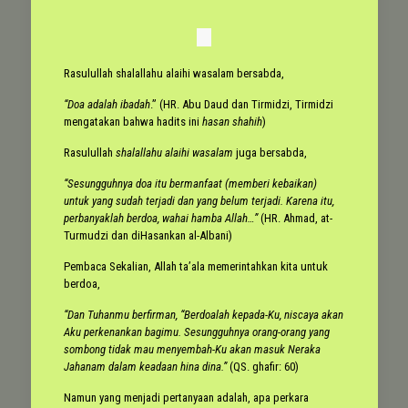
Rasulullah shalallahu alaihi wasalam bersabda,
“Doa adalah ibadah
.” (HR. Abu Daud dan Tirmidzi, Tirmidzi
mengatakan bahwa hadits ini
hasan shahih
)
Rasulullah
shalallahu alaihi wasalam
juga bersabda,
“Sesungguhnya doa itu bermanfaat (memberi kebaikan)
untuk yang sudah terjadi dan yang belum terjadi. Karena itu,
perbanyaklah berdoa, wahai hamba Allah…”
(HR. Ahmad, at-
Turmudzi dan diHasankan al-Albani)
Pembaca Sekalian, Allah ta’ala memerintahkan kita untuk
berdoa,
“Dan Tuhanmu berfirman, “Berdoalah kepada-Ku, niscaya akan
Aku perkenankan bagimu. Sesungguhnya orang-orang yang
sombong tidak mau menyembah-Ku akan masuk Neraka
Jahanam dalam keadaan hina dina.”
(QS. ghafir: 60)
Namun yang menjadi pertanyaan adalah, apa perkara