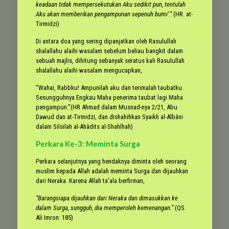
keadaan tidak mempersekutukan Aku sedikit pun, tentulah
Aku akan memberikan pengampunan sepenuh bumi’.”
(HR. at-
Tirmidzi)
Di antara doa yang sering dipanjatkan oleh Rasulullah
shalallahu alaihi wasalam sebelum beliau bangkit dalam
sebuah majlis, dihitung sebanyak seratus kali Rasulullah
shalallahu alaihi wasalam mengucapkan,
“Wahai, Rabbku! Ampunilah aku dan terimalah taubatku.
Sesungguhnya Engkau Maha penerima taubat lagi Maha
pengampun.”(HR Ahmad dalam Musnad-nya 2/21, Abu
Dawud dan at-Tirmidzi, dan dishahihkan Syaikh al-Albâni
dalam Silsilah al-Ahâdits al-Shahîhah)
Perkara Ke-3: Meminta Surga
Perkara selanjutnya yang hendaknya diminta oleh seorang
muslim kepada Allah adalah meminta Surga dan dijauhkan
dari Neraka. Karena Allah ta’ala berfirman,
“Barangsiapa dijauhkan dari Neraka dan dimasukkan ke
dalam Surga, sungguh, dia memperoleh kemenangan.”
(QS.
Ali Imron: 185)