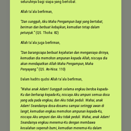
seluruhnya bagi siapa yang bertobat.
Allah ta’ala berfirman,
“Dan sungguh, Aku Maha Pengampun bagi yang bertobat,
beriman dan berbuat kebajikan, kemudian tetap dalam
petunjuk.”
(QS. Thoha: 82)
Allah ta’ala juga berfirman,
“Dan barangsiapa berbuat kejahatan dan menganiaya dirinya,
kemudian dia memohon ampunan kepada Allah, niscaya dia
akan mendapatkan Allah Maha Pengampun, Maha
Penyayang.”
(QS. An-Nisa: 110)
Dalam hadits qudsi Allah ta’ala berfirman,
“Wahai anak Adam! Sungguh selama engkau berdoa kapada-
Ku dan berharap kepada-Ku, niscaya Aku ampuni semua dosa
yang ada pada engkau, dan Aku tidak peduli. Wahai, anak
Adam! Seandainya dosa-dosamu sampai setinggi awan di
langit, kemudian engkau memohon ampunan kepada-Ku,
niscaya Aku ampuni dan Aku tidak peduli. Wahai, anak Adam!
Seandainya engkau menemui-Ku dengan membawa
kesalahan sepenuh bumi, kemudian menemui-Ku dalam