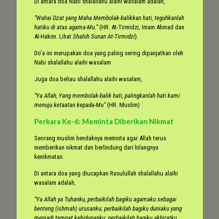
Di antara doa Nabi shalallahu alaihi wasalam adalah,
“Wahai Dzat yang Maha Membolak-balikkan hati, teguhkanlah
hatiku di atas agama-Mu.”
(HR. At-Tirmidzi, Imam Ahmad dan
Al-Hakim. Lihat
Shahih Sunan At-Tirmidzi
).
Do’a ini merupakan doa yang paling sering dipanjatkan oleh
Nabi shalallahu alaihi wasalam
Juga doa beliau shalallahu alaihi wasalam,
“Ya Allah, Yang membolak-balik hati, palingkanlah hati kami
menuju ketaatan kepada-Mu”
(HR. Muslim)
Perkara Ke-6: Meminta Diberikan Nikmat
Seorang muslim hendaknya meminta agar Allah terus
memberikan nikmat dan berlindung dari hilangnya
kenikmatan.
Di antara doa yang diucapkan Rasulullah shalallahu alaihi
wasalam adalah,
“Ya Allah ya Tuhanku, perbaikilah bagiku agamaku sebagai
benteng (ishmah) urusanku; perbaikilah bagiku duniaku yang
menjadi tempat kehidupanku; perbaikilah bagiku akhiratku