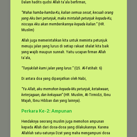
Dalam hadits qudsi Allah ta’ala berfirman,
“Wahai hamba-hamba-Ku, kalian semua sesat, kecuali orang
yang Aku beri petunjuk, maka mintalah petunjuk kepada-Ku,
niscaya Aku akan memberikannya kepada kalian.”
(HR.
Muslim)
Allah juga memerintahkan kita untuk meminta petunjuk
menuju jalan yang lurus di setiap rakaat shalat kita baik
yang wajib maupun sunnah. Yaitu ucapan firman Allah
ta’ala,
“Tunjukilah kami jalan yang lurus.”
(QS. Al-Fatihah: 6)
Di antara doa yang dipanjatkan oleh Nabi,
“Ya Allah, aku memohon kepada-Mu petunjuk, ketakwaan,
keterjagaan, dan kekayaan”
(HR. Muslim, At-Tirmidzi, Ibnu
Majah, Ibnu Hibban dan yang lainnya).
Perkara Ke-2: Ampunan
Hendaknya seorang muslim juga memohon ampunan
kepada Allah dari dosa-dosa yang dilakukannya. Karena
Allahlah satu-satunya Dzat yang maha mengampuni dosa