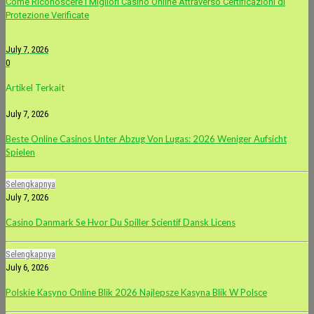
Come Riconoscere i Migliori Casino Online Attraverso Certificazioni di
Protezione Verificate
July 7, 2026
0
Artikel Terkait
July 7, 2026
Beste Online Casinos Unter Abzug Von Lugas: 2026 Weniger Aufsicht
Spielen
Selengkapnya
July 7, 2026
Casino Danmark Se Hvor Du Spiller Scientif Dansk Licens
Selengkapnya
July 6, 2026
Polskie Kasyno Online Blik 2026 Najlepsze Kasyna Blik W Polsce