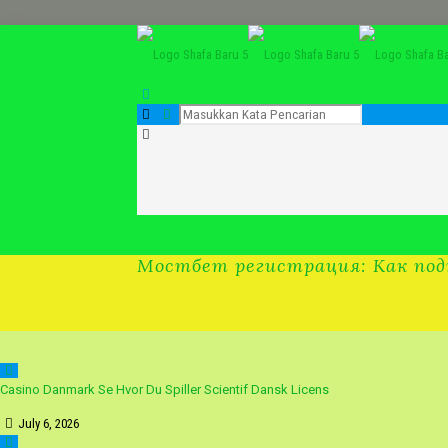
Мостбет регистрация: Как под
Casino Danmark Se Hvor Du Spiller Scientif Dansk Licens
July 6, 2026