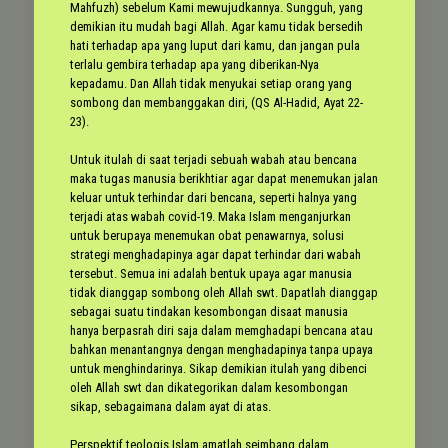
Mahfuzh) sebelum Kami mewujudkannya. Sungguh, yang
demikian itu mudah bagi Allah. Agar kamu tidak bersedih
hati terhadap apa yang luput dari kamu, dan jangan pula
terlalu gembira terhadap apa yang diberikan-Nya
kepadamu. Dan Allah tidak menyukai setiap orang yang
sombong dan membanggakan diri, (QS Al-Hadid, Ayat 22-
23).
Untuk itulah di saat terjadi sebuah wabah atau bencana
maka tugas manusia berikhtiar agar dapat menemukan jalan
keluar untuk terhindar dari bencana, seperti halnya yang
terjadi atas wabah covid-19. Maka Islam menganjurkan
untuk berupaya menemukan obat penawarnya, solusi
strategi menghadapinya agar dapat terhindar dari wabah
tersebut. Semua ini adalah bentuk upaya agar manusia
tidak dianggap sombong oleh Allah swt. Dapatlah dianggap
sebagai suatu tindakan kesombongan disaat manusia
hanya berpasrah diri saja dalam memghadapi bencana atau
bahkan menantangnya dengan menghadapinya tanpa upaya
untuk menghindarinya. Sikap demikian itulah yang dibenci
oleh Allah swt dan dikategorikan dalam kesombongan
sikap, sebagaimana dalam ayat di atas.
Perspektif teologis Islam amatlah seimbang dalam