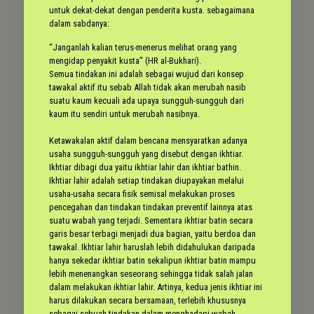
untuk dekat-dekat dengan penderita kusta. sebagaimana
dalam sabdanya:
“Janganlah kalian terus-menerus melihat orang yang
mengidap penyakit kusta” (HR al-Bukhari).
Semua tindakan ini adalah sebagai wujud dari konsep
tawakal aktif itu sebab Allah tidak akan merubah nasib
suatu kaum kecuali ada upaya sungguh-sungguh dari
kaum itu sendiri untuk merubah nasibnya.
Ketawakalan aktif dalam bencana mensyaratkan adanya
usaha sungguh-sungguh yang disebut dengan ikhtiar.
Ikhtiar dibagi dua yaitu ikhtiar lahir dan ikhtiar bathin.
Ikhtiar lahir adalah setiap tindakan diupayakan melalui
usaha-usaha secara fisik semisal melakukan proses
pencegahan dan tindakan tindakan preventif lainnya atas
suatu wabah yang terjadi. Sementara ikhtiar batin secara
garis besar terbagi menjadi dua bagian, yaitu berdoa dan
tawakal. Ikhtiar lahir haruslah lebih didahulukan daripada
hanya sekedar ikhtiar batin sekalipun ikhtiar batin mampu
lebih menenangkan seseorang sehingga tidak salah jalan
dalam melakukan ikhtiar lahir. Artinya, kedua jenis ikhtiar ini
harus dilakukan secara bersamaan, terlebih khususnya
sebagai sebuah tindakan dalam menghadapi wabah.