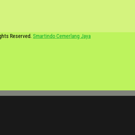
ights Reserved.
Smartindo Cemerlang Jaya