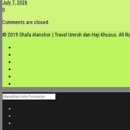
July 7, 2026
0
Comments are closed.
© 2019 Shafa Alanshor | Travel Umroh dan Haji Khusus. All R