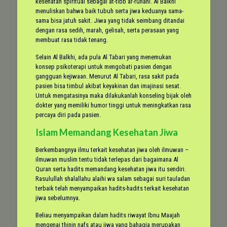
kesehatan spiritual sebagai at-tibb ar-ruhani. Al Balkhi
menuliskan bahwa baik tubuh serta jiwa keduanya sama-
sama bisa jatuh sakit. Jiwa yang tidak seimbang ditandai
dengan rasa sedih, marah, gelisah, serta perasaan yang
membuat rasa tidak tenang.
Selain Al Balkhi, ada pula Al Tabari yang menemukan
konsep psikoterapi untuk mengobati pasien dengan
gangguan kejiwaan. Menurut Al Tabari, rasa sakit pada
pasien bisa timbul akibat keyakinan dan imajinasi sesat.
Untuk mengatasinya maka dilakukanlah konseling bijak oleh
dokter yang memiliki humor tinggi untuk meningkatkan rasa
percaya diri pada pasien.
Islam Memandang Kesehatan Jiwa
Berkembangnya ilmu terkait kesehatan jiwa oleh ilmuwan –
ilmuwan muslim tentu tidak terlepas dari bagaimana Al
Quran serta hadits memandang kesehatan jiwa itu sendiri.
Rasulullah shalallahu alaihi wa salam sebagai suri tauladan
terbaik telah menyampaikan hadits-hadits terkait kesehatan
jiwa sebelumnya.
Beliau menyampaikan dalam hadits riwayat Ibnu Maajah
mengenai thinin nafs atau jiwa yang bahagia merupakan