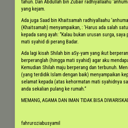
tahun. Dan Abdullah bin Zubair radhiyallaahu ‘anhu
yang kejam.
Ada juga Saad bin Khaitsamah radhiyallaahu ‘anhuma
(Khaitsamah) menyampaikan, : ‘Harus ada salah satu 
kepada sang ayah: “Kalau bukan urusan surga, saya p
mati syahid di perang Badar.
Ada lagi kisah Shilah bin aSy-yam yang ikut berpera
berperanglah (hingga mati syahid) agar aku mendapa
Kemudian Shilah maju berperang dan terbunuh. Men
(yang terdidik Islam dengan baik) menyampaikan ke
selamat kepada (atas kehormatan mati syahidnya san
anda sekalian pulang ke rumah.”
MEMANG, AGAMA DAN IMAN TIDAK BISA DIWARISKA
fahruroziabusyamil