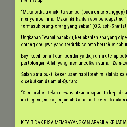
begitu saja.
“Maka tatkala anak itu sampai (pada umur sanggup)
menyembelihmu. Maka fikirkanlah apa pendapatmu!” 
termasuk orang-orang yang sabar” (QS. ash-Shaffat:
Ungkapan “wahai bapakku, kerjakanlah apa yang dip
datang dari jiwa yang terdidik selama bertahun-tahun
Bayi kecil Isma’il dan ibundanya diuji untuk tetap 
pertolongan Allah yang memunculkan sumur Zam-z
Salah satu bukti keseriusan nabi ibrahim ‘alaihis 
disebutkan dalam al-Qur’an:
“Dan Ibrahim telah mewasiatkan ucapan itu kepada a
ini bagimu, maka janganlah kamu mati kecuali dalam
KITA TIDAK BISA MEMBAYANGKAN APABILA KEJADIA