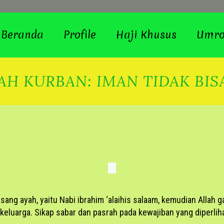
Beranda
Profile
Haji Khusus
Umr
AH KURBAN: IMAN TIDAK BIS
h sang ayah, yaitu Nabi ibrahim ‘alaihis salaam, kemudian Alla
luarga. Sikap sabar dan pasrah pada kewajiban yang diperlihatk