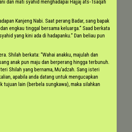
ni dan mati syahid menghadapai Hajjaj ats-Tsaqafi
hadapan Kanjeng Nabi. Saat perang Badar, sang bapak
d dan engkau tinggal bersama keluarga.” Saad berkata
yahid yang kini ada di hadapanku.” Dan beliau pun
ra. Shilah berkata: “Wahai anakku, majulah dan
k sang anak pun maju dan berperang hingga terbunuh.
ri Shilah yang bernama, Mu’adzah. Sang isteri
kalian, apabila anda datang untuk mengucapkan
k tujuan lain (berbela sungkawa), maka silahkan