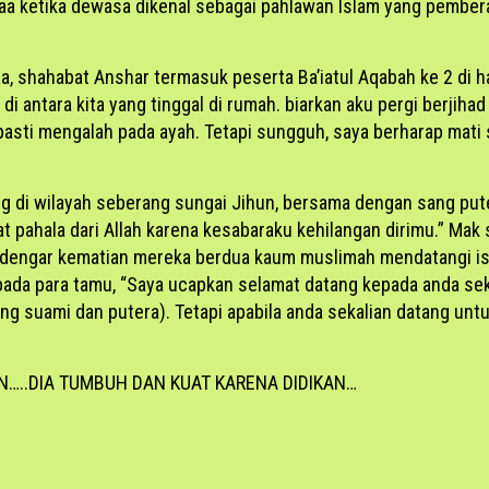
maa ketika dewasa dikenal sebagai pahlawan Islam yang pembera
a, shahabat Anshar termasuk peserta Ba’iatul Aqabah ke 2 di 
di antara kita yang tinggal di rumah. biarkan aku pergi berjiha
asti mengalah pada ayah. Tetapi sungguh, saya berharap mati s
ng di wilayah seberang sungai Jihun, bersama dengan sang pute
t pahala dari Allah karena kesabaraku kehilangan dirimu.” Ma
dengar kematian mereka berdua kaum muslimah mendatangi iste
pada para tamu, “Saya ucapkan selamat datang kepada anda se
g suami dan putera). Tetapi apabila anda sekalian datang untu
N…..DIA TUMBUH DAN KUAT KARENA DIDIKAN…