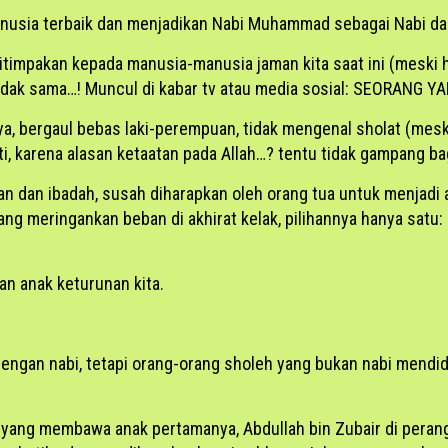
manusia terbaik dan menjadikan Nabi Muhammad sebagai Nabi dan
itimpakan kepada manusia-manusia jaman kita saat ini (meski 
 tidak sama…! Muncul di kabar tv atau media sosial: SEORA
bergaul bebas laki-perempuan, tidak mengenal sholat (meski d
, karena alasan ketaatan pada Allah…? tentu tidak gampang ba
an dan ibadah, susah diharapkan oleh orang tua untuk menjadi
 yang meringankan beban di akhirat kelak, pilihannya hanya 
n anak keturunan kita.
engan nabi, tetapi orang-orang sholeh yang bukan nabi mendid
yang membawa anak pertamanya, Abdullah bin Zubair di peran