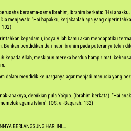
 berusaha bersama-sama Ibrahim, Ibrahim berkata: “Hai anakk
Dia menjawab: “Hai bapakku, kerjakanlah apa yang diperintahk
 102).
erintahkan kepadamu, insya Allah kamu akan mendapatiku terma
. Bahkan pendidikan dari nabi Ibrahim pada puteranya telah dila
patuh kepada Allah, meskipun mereka berdua hampir mati kehaus
am.
salam dalam mendidik keluarganya agar menjadi manusia yang ber
nak-anaknya, demikian pula Ya’qub. (Ibrahim berkata): “Hai an
 memeluk agama Islam”. (QS. al-Baqarah: 132)
NNYA BERLANGSUNG HARI INI….