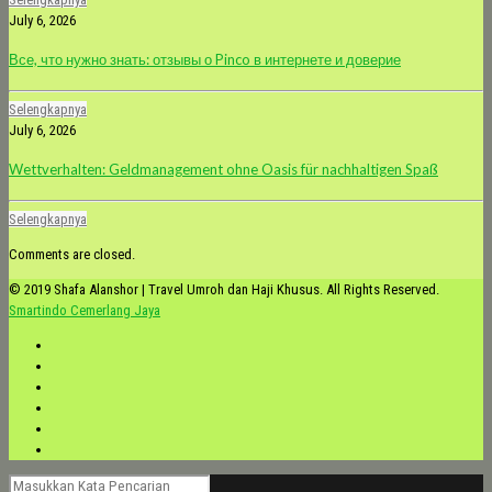
July 6, 2026
Все, что нужно знать: отзывы о Pinco в интернете и доверие
Selengkapnya
July 6, 2026
Wettverhalten: Geldmanagement ohne Oasis für nachhaltigen Spaß
Selengkapnya
Comments are closed.
© 2019 Shafa Alanshor | Travel Umroh dan Haji Khusus. All Rights Reserved.
Smartindo Cemerlang Jaya