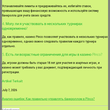
Устанавливайте лимиты и придерживайтесь их, избегайте ставок,
превышающих вашу финансовую возможность и используйте систему
банкролла для учета своих средств.
4. Могу ли я участвовать в нескольких турнирах
одновременно?
Да, как правило, казино Pinco позволяет участвовать в нескольких турнирах
одновременно, однако важно следовать правилам каждого турнира
отдельно.
5. Есть ли возрастные ограничения для игры в казино Pinco?
Да, игроки должны быть старше 18 лет для участия в азартных играх, и
казино может требовать у вас документ, подтверждающий личность при
регистрации.
Artikel Terkait
July 7, 2026
Анализ ошибок: Как правильно управлять банкроллом в Pinco?
Selengkapnya