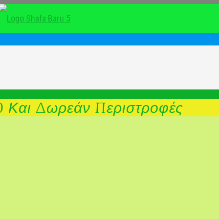
0 Και Δωρεάν Περιστροφές