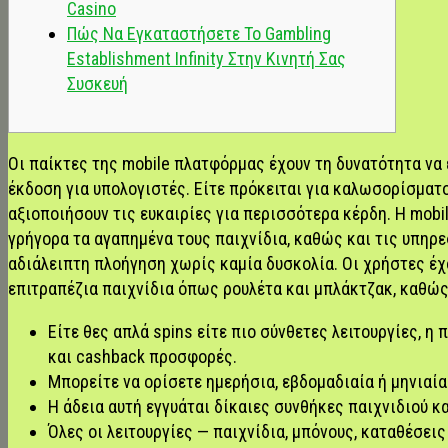
Casino
Πώς Να Εγκαταστήσετε Το Gambling
Establishment Infinity Στην Κινητή Σας
Συσκευή
Οι παίκτες της mobile πλατφόρμας έχουν τη δυνατότητα να
έκδοση για υπολογιστές. Είτε πρόκειται για καλωσορίσματ
αξιοποιήσουν τις ευκαιρίες για περισσότερα κέρδη. Η mobi
γρήγορα τα αγαπημένα τους παιχνίδια, καθώς και τις υπηρ
αδιάλειπτη πλοήγηση χωρίς καμία δυσκολία. Οι χρήστες έχ
επιτραπέζια παιχνίδια όπως ρουλέτα και μπλάκτζακ, καθώς 
Είτε θες απλά spins είτε πιο σύνθετες λειτουργίες, 
και cashback προσφορές.
Μπορείτε να ορίσετε ημερήσια, εβδομαδιαία ή μηνιαί
Η άδεια αυτή εγγυάται δίκαιες συνθήκες παιχνιδιού 
Όλες οι λειτουργίες — παιχνίδια, μπόνους, καταθέσεις