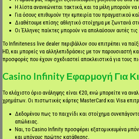
Η λίστα ανανεώνεται τακτικά, και τα μέλη μπορούν να
Για όσους επιθυμούν την εμπειρία του πραγματικού καζ
Διαθέτουμε επίσης αθλητικό στοίχημα με ζωντανά στ
Οι Έλληνες παίκτες μπορούν να απολαύσουν αυτές τις
Το Infiniteness live dealer περιβάλλον σου επιτρέπει να π
HD, και μπορείς να αλληλεπιδράσεις με τον παρουσιαστή κα
προσφορές που έχουν σχεδιαστεί αποκλειστικά για τους πι
Casino Infinity Εφαρμογή Για Κ
Το ελάχιστο όριο ανάληψης είναι €20, ενώ μπορείτε να ανα
χρημάτων. Οι πιστωτικές κάρτες MasterCard και Visa επιτ
Δεδομένου πως το παιχνίδι και στοίχημα συνεπάγονται
απώλειας.
Ναι, το Casino Infinity προσφέρει εξατομικευμένα 
και μπόνους πρώτης κατάθεσης.