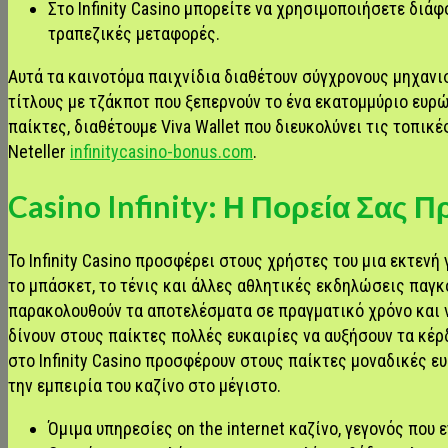
Στο Infinity Casino μπορείτε να χρησιμοποιήσετε δι
τραπεζικές μεταφορές.
Αυτά τα καινοτόμα παιχνίδια διαθέτουν σύγχρονους μηχαν
τίτλους με τζάκποτ που ξεπερνούν το ένα εκατομμύριο ευρώ.
παίκτες, διαθέτουμε Viva Wallet που διευκολύνει τις τοπ
Neteller
infinitycasino-bonus.com
.
Casino Infinity: Η Πορεία Σας 
Το Infinity Casino προσφέρει στους χρήστες του μια εκτεν
το μπάσκετ, το τένις και άλλες αθλητικές εκδηλώσεις παγκ
παρακολουθούν τα αποτελέσματα σε πραγματικό χρόνο και 
δίνουν στους παίκτες πολλές ευκαιρίες να αυξήσουν τα κέ
στο Infinity Casino προσφέρουν στους παίκτες μοναδικές ε
την εμπειρία του καζίνο στο μέγιστο.
Όμιμα υπηρεσίες on the internet καζίνο, γεγονός που 