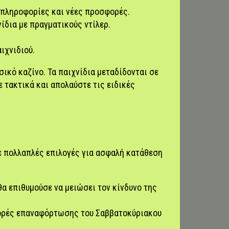
ς πληροφορίες και νέες προσφορές.
νίδια με πραγματικούς ντίλερ.
ιχνιδιού.
σικό καζίνο. Τα παιχνίδια μεταδίδονται σε
 τακτικά και απολαύστε τις ειδικές
υμε πολλαπλές επιλογές για ασφαλή κατάθεση
θα επιθυμούσε να μειώσει τον κίνδυνο της
σφορές επαναφόρτωσης του Σαββατοκύριακου