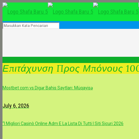
Επιτάχυνση Προς Μπόνους 10
Mostbet com vs Digər Bahis Saytları: Müqayisə
July 6, 2026
“I Migliori Casinò Online Adm E La Lista Di Tutti I Siti Sicuri 2026