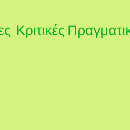
κες ️ Κριτικές Πραγματ