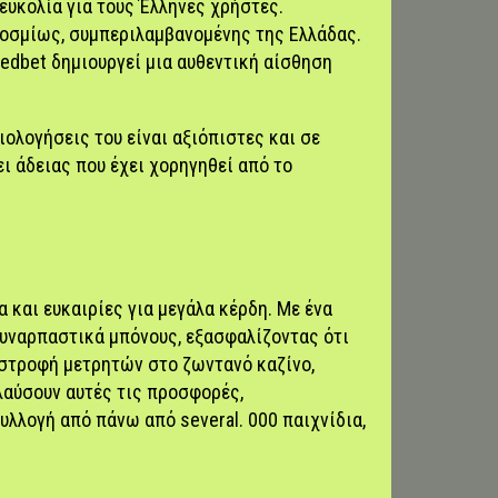
υκολία για τους Έλληνες χρήστες.
γκοσμίως, συμπεριλαμβανομένης της Ελλάδας.
 redbet δημιουργεί μια αυθεντική αίσθηση
ολογήσεις του είναι αξιόπιστες και σε
ει άδειας που έχει χορηγηθεί από το
 και ευκαιρίες για μεγάλα κέρδη. Με ένα
συναρπαστικά μπόνους, εξασφαλίζοντας ότι
πιστροφή μετρητών στο ζωντανό καζίνο,
αύσουν αυτές τις προσφορές,
υλλογή από πάνω από several. 000 παιχνίδια,