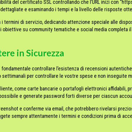
ilità del certificato SSL controllando che l’URL inizi con “https
 dettagliate e esaminando i tempi e la livello delle risposte ot
termini di servizio, dedicando attenzione speciale alle disposiz
oni obiettive su community tematiche e social media completa il
ere in Sicurezza
 fondamentale controllare l’esistenza di recensioni autentiche 
 o settimanali per controllare le vostre spese e non inseguite 
iente, come carte bancarie o portafogli elettronici affidabili, p
 se possibile e generate password forti diverse per ciascun ac
nshot e conferme via email, che potrebbero rivelarsi preziosi 
ete sempre attentamente i termini e condizioni prima di accet