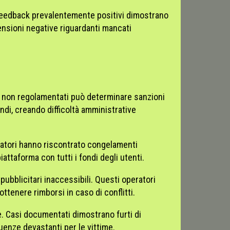
n feedback prevalentemente positivi dimostrano
ensioni negative riguardanti mancati
tori non regolamentati può determinare sanzioni
ondi, creando difficoltà amministrative
ocatori hanno riscontrato congelamenti
attaforma con tutti i fondi degli utenti.
ubblicitari inaccessibili. Questi operatori
tenere rimborsi in caso di conflitti.
nte. Casi documentati dimostrano furti di
guenze devastanti per le vittime.