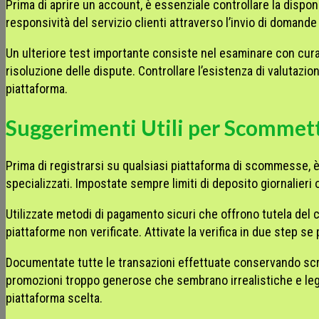
Prima di aprire un account, è essenziale controllare la disponib
responsività del servizio clienti attraverso l’invio di domande
Un ulteriore test importante consiste nel esaminare con cura i 
risoluzione delle dispute. Controllare l’esistenza di valutazi
piattaforma.
Suggerimenti Utili per Scommett
Prima di registrarsi su qualsiasi piattaforma di scommesse, è
specializzati. Impostate sempre limiti di deposito giornalieri
Utilizzate metodi di pagamento sicuri che offrono tutela del cl
piattaforme non verificate. Attivate la verifica in due step
Documentate tutte le transazioni effettuate conservando scree
promozioni troppo generose che sembrano irrealistiche e legg
piattaforma scelta.