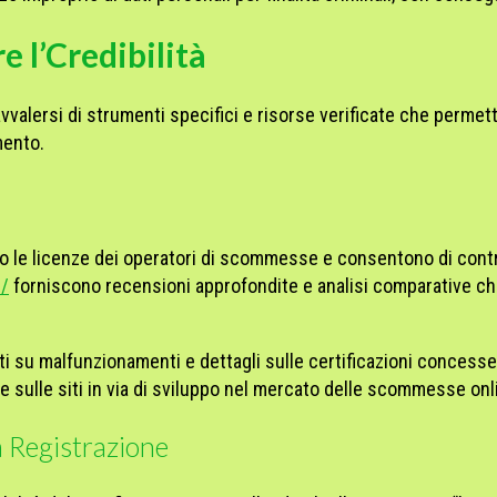
 l’Credibilità
e avvalersi di strumenti specifici e risorse verificate che perme
mento.
o le licenze dei operatori di scommesse e consentono di control
/
forniscono recensioni approfondite e analisi comparative che
rti su malfunzionamenti e dettagli sulle certificazioni concesse
 e sulle siti in via di sviluppo nel mercato delle scommesse onl
a Registrazione