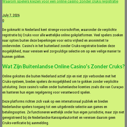
Waarom spelers kiezen voor een online casino zonder cruks registratie
July 7, 2026
0
De gokmarkt in Nederland kent strenge voorschriften, waaronder de verplichte
registratie bij Cruks voor alle wettelijke online gokplatformen. Veel spelers zoeken
naar opties buiten deze beperkingen voor extra vrijheid en anonimiteit te
ondervinden. Casino’s in het buitenland zonder Cruks-registratie bieden deze
mogelijkheid, maar vereisen wel zorgvuldige selectie om op een veilige manier te
kunnen gokken.
Wat Zijn Buitenlandse Online Casino’s Zonder Cruks?
Online goksites die buiten Nederland actief zijn en niet zijn verbonden met het
Cruks-systeem, bieden spelers de mogelijkheid om te gokken zonder verplichte
uitsluiting. Deze casino’s vallen onder buitenlandse licenties zoals die van Curaçao
en hanteren hun eigen regelgeving voor verantwoord spelen.
Deze platforms richten zich vaak op een internationaal publiek en bieden
Nederlandse spelers toegang tot een uitgebreide selectie aan games en
betalingsopties. Ze functioneren wettelijk onder hun eigen jurisdictie, maar zijn niet
geregistreerd bij de Nederlandse Kansspelautoriteit en vereisen daarom geen
Cruks-verificatie bij aanmelding.