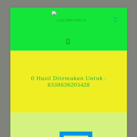
0 Hasil Ditemukan Untuk :
8359836205428