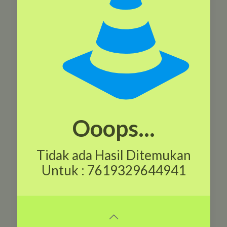
Ooops...
Tidak ada Hasil Ditemukan
Untuk : 7619329644941