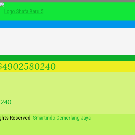
764902580240
0240
ights Reserved.
Smartindo Cemerlang Jaya