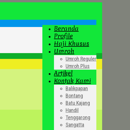
Beranda
Profile
Haji Khusus
Umroh
Umroh Reguler
Umroh Plus
Artikel
Kontak Kami
Balikpapan
Bontang
Batu Kajang
Handil
Tenggarong
Sangatta