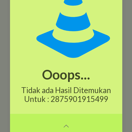
Ooops...
Tidak ada Hasil Ditemukan
Untuk : 2875901915499