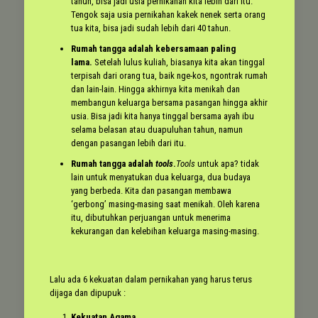
tahun, bisa jadi usia pernikahan kita lebih dari itu.
Tengok saja usia pernikahan kakek nenek serta orang
tua kita, bisa jadi sudah lebih dari 40 tahun.
Rumah tangga adalah kebersamaan paling
lama.
Setelah lulus kuliah, biasanya kita akan tinggal
terpisah dari orang tua, baik nge-kos, ngontrak rumah
dan lain-lain. Hingga akhirnya kita menikah dan
membangun keluarga bersama pasangan hingga akhir
usia. Bisa jadi kita hanya tinggal bersama ayah ibu
selama belasan atau duapuluhan tahun, namun
dengan pasangan lebih dari itu.
Rumah tangga adalah
tools
.
Tools
untuk apa? tidak
lain untuk menyatukan dua keluarga, dua budaya
yang berbeda. Kita dan pasangan membawa
‘gerbong’ masing-masing saat menikah. Oleh karena
itu, dibutuhkan perjuangan untuk menerima
kekurangan dan kelebihan keluarga masing-masing.
Lalu ada 6 kekuatan dalam pernikahan yang harus terus
dijaga dan dipupuk :
Kekuatan Agama