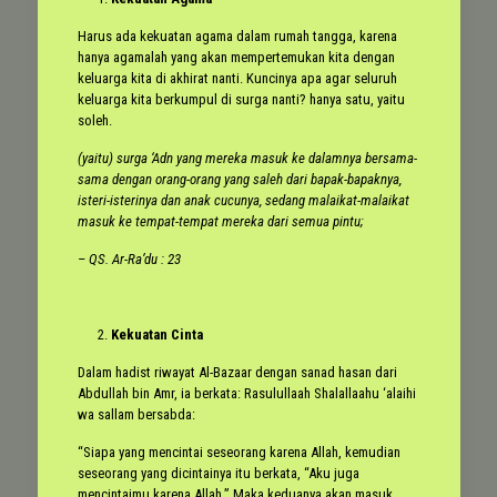
Harus ada kekuatan agama dalam rumah tangga, karena
hanya agamalah yang akan mempertemukan kita dengan
keluarga kita di akhirat nanti. Kuncinya apa agar seluruh
keluarga kita berkumpul di surga nanti? hanya satu, yaitu
soleh.
(yaitu) surga ‘Adn yang mereka masuk ke dalamnya bersama-
sama dengan orang-orang yang saleh dari bapak-bapaknya,
isteri-isterinya dan anak cucunya, sedang malaikat-malaikat
masuk ke tempat-tempat mereka dari semua pintu;
– QS. Ar-Ra’du : 23
Kekuatan Cinta
Dalam hadist riwayat Al-Bazaar dengan sanad hasan dari
Abdullah bin Amr, ia berkata: Rasulullaah Shalallaahu ‘alaihi
wa sallam bersabda:
“Siapa yang mencintai seseorang karena Allah, kemudian
seseorang yang dicintainya itu berkata, “Aku juga
mencintaimu karena Allah.” Maka keduanya akan masuk