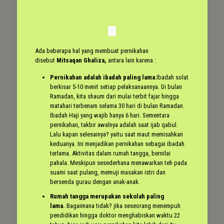
Ada beberapa hal yang membuat pernikahan
disebut
Mitsaqan Ghaliza,
antara lain karena :
Pernikahan adalah ibadah paling lama
.Ibadah solat
berkisar 5-10 menit setiap pelaksanaannya. Di bulan
Ramadan, kita shaum dari mulai terbit fajar hingga
matahari terbenam selama 30 hari di bulan Ramadan.
Ibadah Haji yang wajib hanya 6 hari. Sementara
pernikahan, takbir awalnya adalah saat ijab qabul.
Lalu kapan selesainya? yaitu saat maut memisahkan
keduanya. Ini menjadikan pernikahan sebagai ibadah
terlama. Aktivitas dalam rumah tangga, bernilai
pahala. Meskipun sesederhana menawarkan teh pada
suami saat pulang, memuji masakan istri dan
bersenda gurau dengan anak-anak.
Rumah tangga merupakan sekolah paling
lama.
Bagaimana tidak? jika seseorang menempuh
pendidikan hingga doktor menghabiskan waktu 22