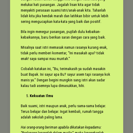
melukai hati pasangan. Jagalah lisan kita agar tidak
menyakiti perasaan suami/istri/anak-anak kita. Tahanlah
lidah kita jika hendak marah dan latihkan bibir untuk lebih
sering mengucapkan kata-kata yang baik dan positif.
Bila ingin menegur pasangan, pujilah dulu kebaikan-
kebaikannya, baru berikan saran dengan cara yang baik.
Misalnya saat istri memasak namun rasanya kurang enak,
tidak perlu memberi komentar, “Ini masakah apa? tidak
enak! saya sampai mau muntah.”
Cobalah katakan ini, “Bu, terimakasih ya sudah masakin
buat Bapak. Ini sayur apa Bu? sayur asem tapi rasanya kok
manis ya.” Dengan begini mungkin sang istri akan sadar
kalau tadi asemnya lupa dimasukkan, hihi.
Kekuatan Ilmu
Baik suami, istri maupun anak, perlu sama-sama belajar.
Terus belajar dan belajar. Ingat kembali, rumah tangga
adalah sekolah paling lama.
Hai orang-orang beriman apabila dikatakan kepadamu:
“Berlapang-lapanglah dalam majlis”, maka lapangkanlah