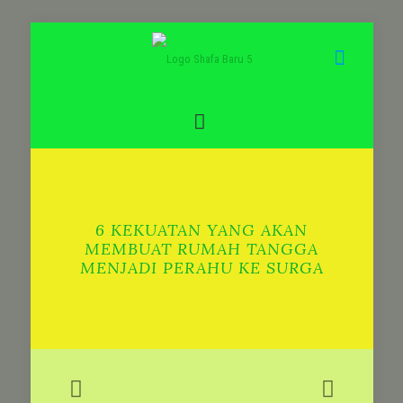
6 KEKUATAN YANG AKAN
MEMBUAT RUMAH TANGGA
MENJADI PERAHU KE SURGA