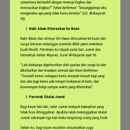
senantiasa bertasbih dengan memuji Engkau dan
mensucikan Engkau?” Tuhan berfirman: “Sesungguhnya Aku
mengetahui apa yang tidak kamu ketahui
” (QS. Al-Baqarah:
30)
Nabi Adam Diturunkan ke Bumi
Nabi Adam dan istrinya Siti Hawa diturunkan ke bumi dari
surga lantaran melanggar perintah Allah yakni memakan
buah khuldi. Peristiwa itu terjadi pada hari Jumat dan
termaktub dalam Alquran, Surat Al-Baqarah ayat 36:
“
Lalu keduanya digelincirkan oleh syaitan dari surga itu dan
dikeluarkan dari keadaan semula dan Kami berfirman:
“Turunlah kamu! sebagian kamu menjadi musuh bagi yang
lain, dan bagi kamu ada tempat kediaman di bumi, dan
kesenangan hidup sampai waktu yang ditentukan
”.
Perintah Shalat Jumat
Bagi kaum laki-laki, salat Jumat menjadi kewajiban yang
tidak bisa ditinggalkan. Apabila telah meninggalkan shalat
Jumat sebanyak tiga kali maka tergolong orang yang fasik.
Selain itu, bagi kaum muslimin disunnahkan juga