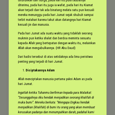
diturunkan dari surga, pada hari itu pula taubatnya
diterima, pada hari itu juga ia wafat, pada hari itu Kiamat
akan terjadi dan tak ada binatang melata satu pun kecuali
mereka menunggu pada hari Jumat sejak shubuh sampai
terbit matahari karena takut akan datangnya hari Kiamat
kecuali jin dan manusia.
Pada hari Jumat ada suatu waktu yang tidaklah seorang
mukmin pun ketika shalat dan berdoa meminta sesuatu
kepada Allah yang bertepatan dengan waktu itu, melainkan
Allah akan mengabulkannya. (HR Abu Daud)
Dari hadis tersebut di atas setidaknya ada lima peristiwa
penting yang terjadi di hari Jumat.
Diciptakannya Adam
Allah menciptakan manusia pertama yakni Adam as pada
hari Jumat.
Ingatlah ketika Tuhanmu berfirman kepada para Malaikat:
“Sesungguhnya Aku hendak menjadikan seorang khalifah di
muka bumi”. Mereka berkata: “Mengapa Engkau hendak
menjadikan (khalifah) di bumi itu orang yang akan membuat
kerusakan padanya dan menumpahkan darah, padahal kami