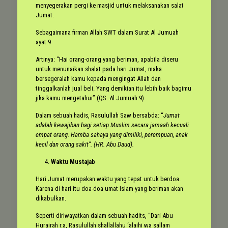
menyegerakan pergi ke masjid untuk melaksanakan salat
Jumat.
Sebagaimana firman Allah SWT dalam Surat Al Jumuah
ayat:9
Artinya: “Hai orang-orang yang beriman, apabila diseru
untuk menunaikan shalat pada hari Jumat, maka
bersegeralah kamu kepada mengingat Allah dan
tinggalkanlah jual beli. Yang demikian itu lebih baik bagimu
jika kamu mengetahui” (QS. Al Jumuah:9)
Dalam sebuah hadis, Rasulullah Saw bersabda: “
Jumat
adalah kewajiban bagi setiap Muslim secara jamaah kecuali
empat orang. Hamba sahaya yang dimiliki, perempuan, anak
kecil dan orang sakit”. (HR. Abu Daud).
Waktu Mustajab
Hari Jumat merupakan waktu yang tepat untuk berdoa.
Karena di hari itu doa-doa umat Islam yang beriman akan
dikabulkan.
Seperti diriwayatkan dalam sebuah hadits, “Dari Abu
Hurairah r.a, Rasulullah shallallahu ‘alaihi wa sallam