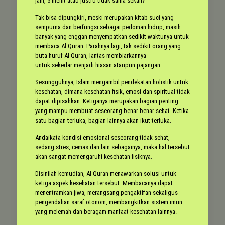
jam, 5 menit atau justru tidak sama sekali?
Tak bisa dipungkiri, meski merupakan kitab suci yang
sempurna dan berfungsi sebagai pedoman hidup, masih
banyak yang enggan menyempatkan sedikit waktunya untuk
membaca Al Quran. Parahnya lagi, tak sedikit orang yang
buta huruf Al Quran, lantas membiarkannya
untuk sekedar menjadi hiasan ataupun pajangan.
Sesungguhnya, Islam mengambil pendekatan holistik untuk
kesehatan, dimana kesehatan fisik, emosi dan spiritual tidak
dapat dipisahkan. Ketiganya merupakan bagian penting
yang mampu membuat seseorang benar-benar sehat. Ketika
satu bagian terluka, bagian lainnya akan ikut terluka.
Andaikata kondisi emosional seseorang tidak sehat,
sedang stres, cemas dan lain sebagainya, maka hal tersebut
akan sangat memengaruhi kesehatan fisiknya.
Disinilah kemudian, Al Quran menawarkan solusi untuk
ketiga aspek kesehatan tersebut. Membacanya dapat
menentramkan jiwa, merangsang pengaktifan sekaligus
pengendalian saraf otonom, membangkitkan sistem imun
yang melemah dan beragam manfaat kesehatan lainnya.