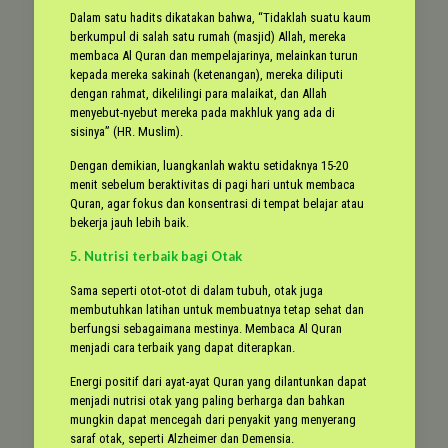
Dalam satu hadits dikatakan bahwa, “Tidaklah suatu kaum
berkumpul di salah satu rumah (masjid) Allah, mereka
membaca Al Quran dan mempelajarinya, melainkan turun
kepada mereka sakinah (ketenangan), mereka diliputi
dengan rahmat, dikelilingi para malaikat, dan Allah
menyebut-nyebut mereka pada makhluk yang ada di
sisinya” (HR. Muslim).
Dengan demikian, luangkanlah waktu setidaknya 15-20
menit sebelum beraktivitas di pagi hari untuk membaca
Quran, agar fokus dan konsentrasi di tempat belajar atau
bekerja jauh lebih baik.
5. Nutrisi terbaik bagi Otak
Sama seperti otot-otot di dalam tubuh, otak juga
membutuhkan latihan untuk membuatnya tetap sehat dan
berfungsi sebagaimana mestinya. Membaca Al Quran
menjadi cara terbaik yang dapat diterapkan.
Energi positif dari ayat-ayat Quran yang dilantunkan dapat
menjadi nutrisi otak yang paling berharga dan bahkan
mungkin dapat mencegah dari penyakit yang menyerang
saraf otak, seperti Alzheimer dan Demensia.