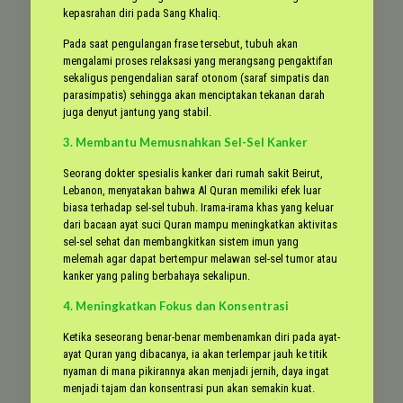
kepasrahan diri pada Sang Khaliq.
Pada saat pengulangan frase tersebut, tubuh akan
mengalami proses relaksasi yang merangsang pengaktifan
sekaligus pengendalian saraf otonom (saraf simpatis dan
parasimpatis) sehingga akan menciptakan tekanan darah
juga denyut jantung yang stabil.
3. Membantu Memusnahkan Sel-Sel Kanker
Seorang dokter spesialis kanker dari rumah sakit Beirut,
Lebanon, menyatakan bahwa Al Quran memiliki efek luar
biasa terhadap sel-sel tubuh. Irama-irama khas yang keluar
dari bacaan ayat suci Quran mampu meningkatkan aktivitas
sel-sel sehat dan membangkitkan sistem imun yang
melemah agar dapat bertempur melawan sel-sel tumor atau
kanker yang paling berbahaya sekalipun.
4. Meningkatkan Fokus dan Konsentrasi
Ketika seseorang benar-benar membenamkan diri pada ayat-
ayat Quran yang dibacanya, ia akan terlempar jauh ke titik
nyaman di mana pikirannya akan menjadi jernih, daya ingat
menjadi tajam dan konsentrasi pun akan semakin kuat.